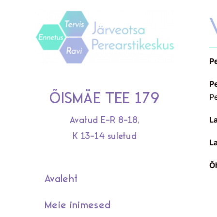
Skip
to
content
P
P
ÕISMÄE TEE 179
Pe
L
Avatud E-R 8-18,
K 13-14 suletud
L
Õ
Avaleht
Meie inimesed