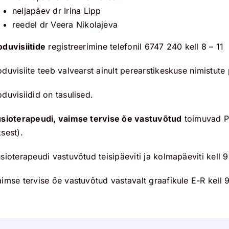
neljapäev dr Irina Lipp
reedel dr Veera Nikolajeva
oduvisiitide
registreerimine telefonil 6747 240 kell 8 – 11
duvisiite teeb valvearst ainult perearstikeskuse nimistute 
duvisiidid on tasulised.
üsioterapeudi, vaimse tervise õe vastuvõtud
toimuvad Pä
sest).
sioterapeudi vastuvõtud teisipäeviti ja kolmapäeviti kell 
imse tervise õe vastuvõtud vastavalt graafikule E-R kell 