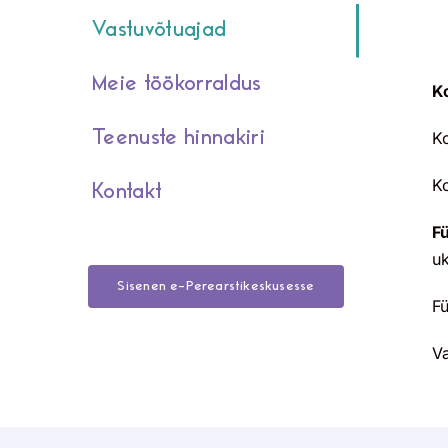
Vastuvõtuajad
Meie töökorraldus
K
Teenuste hinnakiri
Ko
Ko
Kontakt
F
uk
Sisenen e-Perearstikeskusesse
Fü
Va