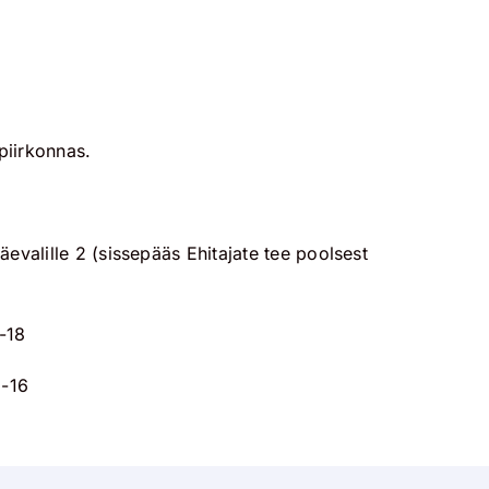
piirkonnas.
evalille 2 (sissepääs Ehitajate tee poolsest
9-18
9-16