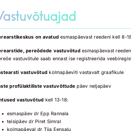
Vastuvõtuajad
erearstikeskus
on avatud
esmaspäevast reedeni kell 8-18
erearstide, pereõdede
vastuvõtud
esmaspäevast reedeni 
reõe vastuvõtule saab ennast ise registreerida veebiregis
astearsti
vastuvõtud
kolmapäeviti vastavalt graafikule
aste profülaktiliste vastuvõttude
päev neljapäev
htused vastuvõtud
kell 13-18:
esmaspäev dr Epp Rannala
teisipäev dr Piret Simral
kolmapäeval dr Tiia Eensalu