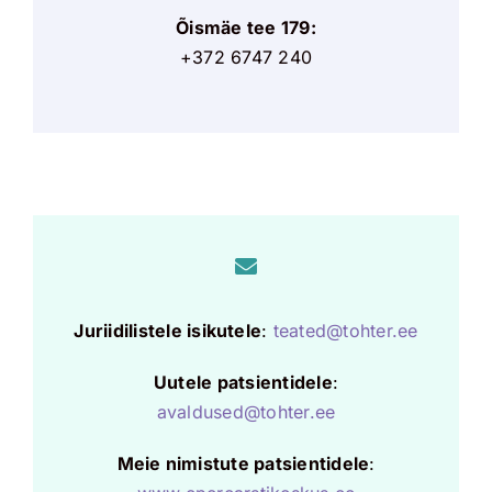
Õismäe tee 179:
+372 6747 240
Juriidilistele isikutele
:
teated@tohter.ee
Uutele patsientidele
:
avaldused@tohter.ee
Meie nimistute patsientidele
: