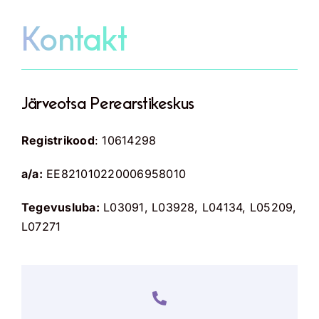
Skip
to
Kontakt
content
Järveotsa Perearstikeskus
Registrikood
: 10614298
a/a:
EE821010220006958010
Tegevusluba:
L03091, L03928, L04134, L05209,
L07271